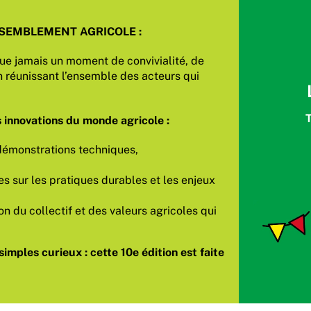
SSEMBLEMENT AGRICOLE :
 que jamais un moment de convivialité, de
n réunissant l’ensemble des acteurs qui
 innovations du monde agricole :
 démonstrations techniques,
s sur les pratiques durables et les enjeux
n du collectif et des valeurs agricoles qui
simples curieux : cette 10e édition est faite